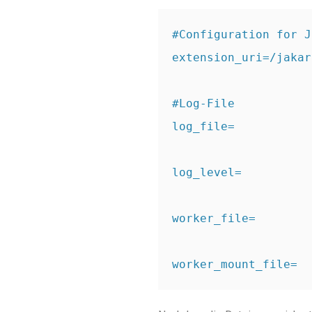
#Configuration for J
extension_uri=/jakar
#Log-File

log_file=

log_level=

worker_file=

worker_mount_file=