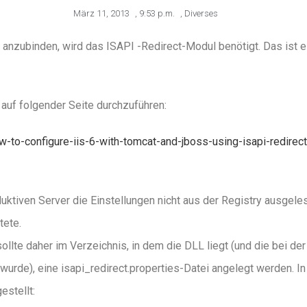
März 11, 2013
,
9:53 p.m.
,
Diverses
 anzubinden, wird das ISAPI -Redirect-Modul benötigt. Das ist e
e auf folgender Seite durchzuführen:
to-configure-iis-6-with-tomcat-and-jboss-using-isapi-redirect
uktiven Server die Einstellungen nicht aus der Registry ausgele
tete.
sollte daher im Verzeichnis, in dem die DLL liegt (und die bei de
urde), eine isapi_redirect.properties-Datei angelegt werden. In
stellt: