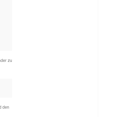
ader zu
d den