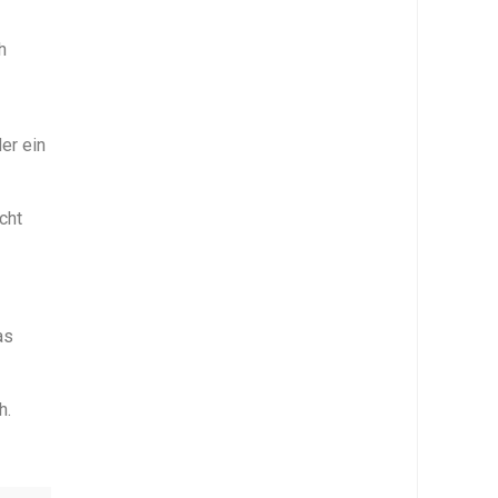
h
er ein
cht
as
h.