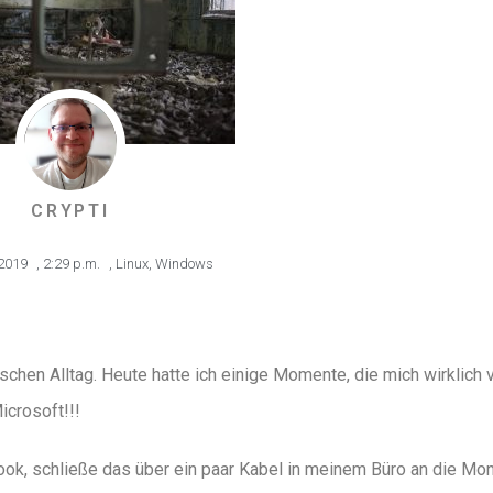
CRYPTI
2019
,
2:29 p.m.
,
Linux
,
Windows
chen Alltag. Heute hatte ich einige Momente, die mich wirklich v
icrosoft!!!
ok, schließe das über ein paar Kabel in meinem Büro an die Mon