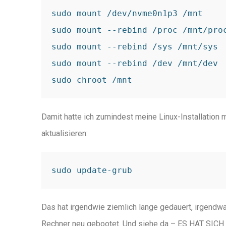
sudo mount /dev/nvme0n1p3 /mnt

sudo mount --rebind /proc /mnt/proc
sudo mount --rebind /sys /mnt/sys

sudo mount --rebind /dev /mnt/dev

Damit hatte ich zumindest meine Linux-Installation 
aktualisieren:
Das hat irgendwie ziemlich lange gedauert, irgendwa
Rechner neu gebootet. Und siehe da – ES HAT SIC